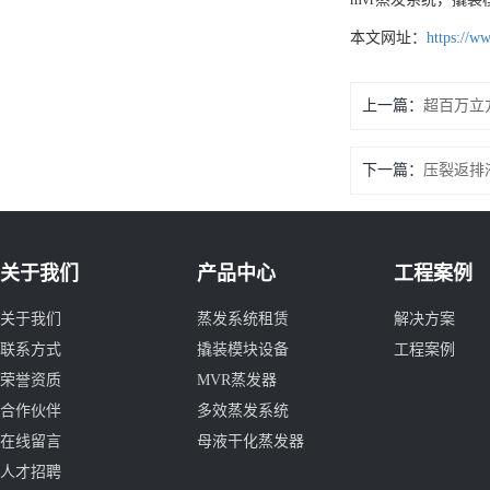
本文网址：
https://w
上一篇：
超百万立
下一篇：
压裂返排
关于我们
产品中心
工程案例
关于我们
蒸发系统租赁
解决方案
联系方式
撬装模块设备
工程案例
荣誉资质
MVR蒸发器
合作伙伴
多效蒸发系统
在线留言
母液干化蒸发器
人才招聘