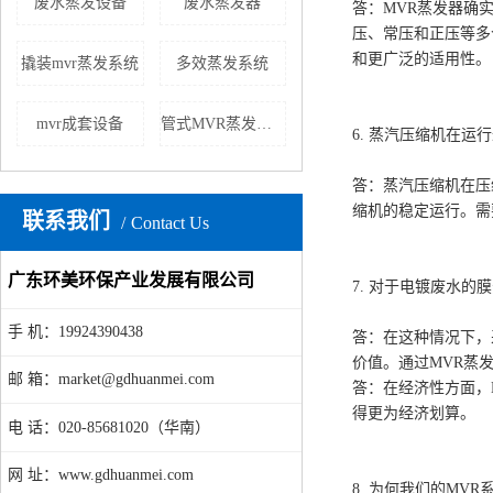
废水蒸发设备
废水蒸发器
答：MVR蒸发器确
压、常压和正压等多
和更广泛的适用性。
撬装mvr蒸发系统
多效蒸发系统
mvr成套设备
管式MVR蒸发器厂家
6. 蒸汽压缩机在
答：蒸汽压缩机在压
缩机的稳定运行。需
联系我们
Contact Us
广东环美环保产业发展有限公司
7. 对于电镀废水
手 机：19924390438
答：在这种情况下，
价值。通过MVR蒸
邮 箱：market@gdhuanmei.com
答：在经济性方面，
得更为经济划算。
电 话：020-85681020（华南）
网 址：www.gdhuanmei.com
8. 为何我们的M