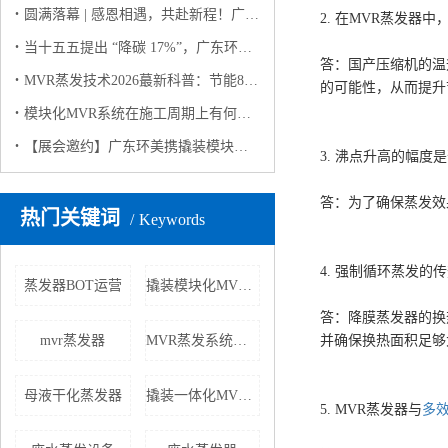
圆满落幕 | 感恩相遇，共赴新程！广东环美上海环博会之行完美收官
2. 在MVR蒸发
当十五五提出 “降碳 17%”，广东环美用撬装模块化MVR蒸发系统给出工业废水 “零碳” 解决方案
答：国产压缩机的温
MVR蒸发技术2026蕞新科普：节能80%+，工业零排放的“隐形功臣”
的可能性，从而提升
模块化MVR系统在施工周期上有何优势？
【展会邀约】广东环美携撬装模块化 MVR 蒸发系统亮相 2026 上海环博会，诚邀莅临！
3. 沸点升高的幅度
答：为了确保蒸发效
热门关键词
Keywords
4. 强制循环蒸发的
蒸发器BOT运营
撬装模块化MVR蒸发器
答：降膜蒸发器的换热
mvr蒸发器
MVR蒸发系统租赁
并确保换热面积足够
母液干化蒸发器
撬装一体化MVR设备厂家
5. MVR蒸发器与
多