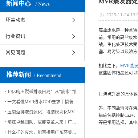
MVR蒸发器
新闻中心
News
2025-11-24 13:
环美动态
高盐废水是一种普遍
行业资讯
前，常用的高盐废水
战。生化处理技术受
塞、易污染以及浓液
常见问题
相比之下，
MVR蒸
这些固体结晶还可以
推荐新闻
Recommend
10亿吨压裂返排液困局：从“废水”到“资源”的破局之路
1. 沸点升高的具
一文看懂MVR进水COD要求｜撬装模块化MVR高有机废水稳定运行解决方案
答：不同盐溶液在沸
压裂返排液资源化：撬装模块化MVR如何实现 “废水变资源”？
措施包括控制Ca2+
熔炼卓越团队，赋能变革未来｜广东环美英西峰林两日团建纪实
等是常用选择，其中
什么样的废水，能直接用广东环美撬装模块化 MVR蒸发系统？（客户高频问答版）