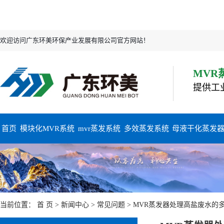
欢迎访问广东环美环保产业发展有限公司官方网站！
MVR
提供工
首页
模块化MVR系统
mvr蒸发系统
多效蒸发系统
母液干化蒸发
当前位置：
首 页
>
新闻中心
>
常见问题
> MVR蒸发器处理高盐废水的