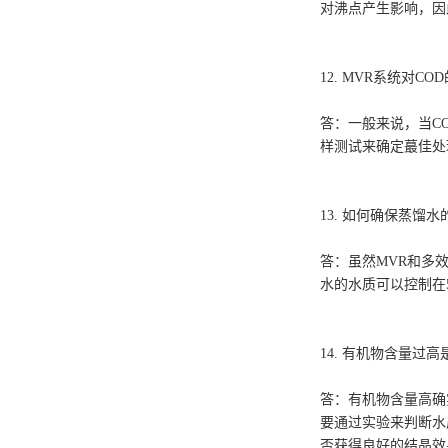
对沸点产生影响，因
12. MVR系统对C
答：一般来说，当CO
样测试来确定蕞佳处
13. 如何确保蒸馏
答：虽然MVR和多
水的水质可以控制在5
14. 有机物含量过
答：有机物含量高确
要通过实验来判断水
否获得良好的结晶效