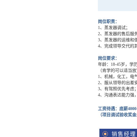
岗位职责：
1、蒸发器调试；
2、蒸发器的售后服
3、蒸发器的运维和
4、完成领导交代的
岗位要求：
年龄：18-45岁，
（肯学的可以适当放
1、机械，化工，电
2、服从领导的出差
3、有驾照优先考虑
4、沟通表达能力强
工资待遇：底薪4000-
（项目调试验收奖金
销售经理