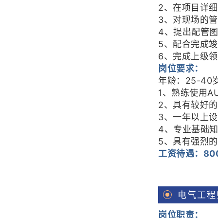
2、在项目详
3、对现场的
4、提出配管
5、配合完成
6、完成上级
岗位要求：
年龄：25-4
1、熟练使用AU
2、具有较好
3、一年以上
4、专业基础
5、具有强烈
工资待遇：800
电气工程
岗位职责：