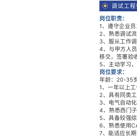
调试工程
岗位职责：
1、遵守企业
2、熟悉调试
3、服从工作
4、与甲方人
移交，签署验
5、主动学习
岗位要求：
年龄：20-3
1、一年以上
2、具有同类
3、电气自动
4、熟悉西门子
5、具备较强
6、熟悉使用C
7、能适应长