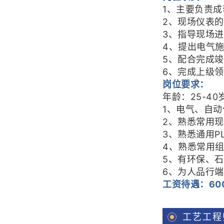
1、主要负责
2、现场仪表
3、指导现场
4、提出电气
5、配合完成
6、完成上级
岗位要求：
年龄：25-4
1、电气、自
2、熟悉常用
3、熟悉通用P
4、熟悉常用
5、有环保、
6、为人品行
工资待遇：600
工艺工程