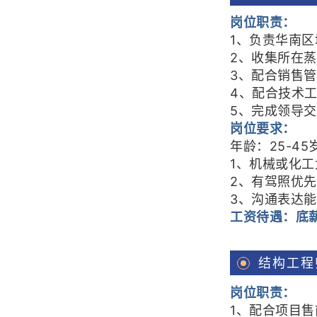
岗位职责：
1、负责华南
2、收集所在
3、配合销售
4、配合技术
5、完成领导
岗位要求：
年龄：25-4
1、机械或化
2、有驾照优
3、沟通表达
工资待遇：底薪
结构工程
岗位职责：
1、配合项目