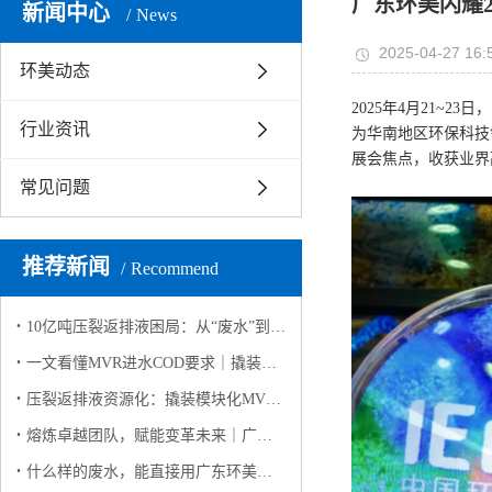
广东环美闪耀
新闻中心
News
2025-04-27 16:
环美动态
2025年4月21
行业资讯
为华南地区环保科技
展会焦点，收获业界
常见问题
推荐新闻
Recommend
10亿吨压裂返排液困局：从“废水”到“资源”的破局之路
一文看懂MVR进水COD要求｜撬装模块化MVR高有机废水稳定运行解决方案
压裂返排液资源化：撬装模块化MVR如何实现 “废水变资源”？
熔炼卓越团队，赋能变革未来｜广东环美英西峰林两日团建纪实
什么样的废水，能直接用广东环美撬装模块化 MVR蒸发系统？（客户高频问答版）