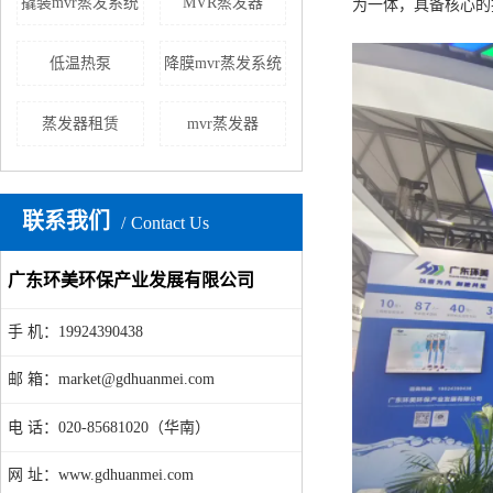
撬装mvr蒸发系统
MVR蒸发器
为一体，具备核心的
低温热泵
降膜mvr蒸发系统
蒸发器租赁
mvr蒸发器
联系我们
Contact Us
广东环美环保产业发展有限公司
手 机：19924390438
邮 箱：market@gdhuanmei.com
电 话：020-85681020（华南）
网 址：www.gdhuanmei.com