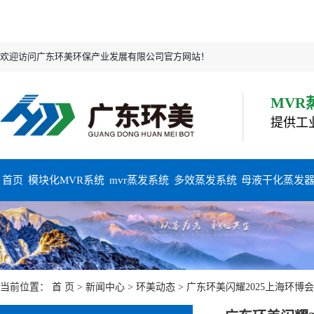
欢迎访问广东环美环保产业发展有限公司官方网站！
MVR
提供工
首页
模块化MVR系统
mvr蒸发系统
多效蒸发系统
母液干化蒸发
当前位置：
首 页
>
新闻中心
>
环美动态
> 广东环美闪耀2025上海环