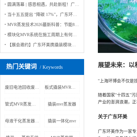
圆满落幕 | 感恩相遇，共赴新程！广东环美上海环博会之行完美收官
当十五五提出 “降碳 17%”，广东环美用撬装模块化MVR蒸发系统给出工业废水 “零碳” 解决方案
MVR蒸发技术2026蕞新科普：节能80%+，工业零排放的“隐形功臣”
模块化MVR系统在施工周期上有何优势？
【展会邀约】广东环美携撬装模块化 MVR 蒸发系统亮相 2026 上海环博会，诚邀莅临！
展望未来：以
热门关键词
Keywords
“上海环博会不仅是
废旧电池回收废水处理
板式撬装MVR蒸发器
随着国家“十四五”
产业的澎湃浪潮，正
管式MVR蒸发器价格
撬装mvr蒸发器
关于广东环美
母液干化蒸发器生产厂家
撬装一体化mvr
广东环美作为一家专