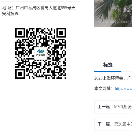
地 址：广州市番禺区番禺大道北555号天
安科技园
标签
2025上海环博会，
本文网址：
https://w
上一篇：
下一篇：
第26届