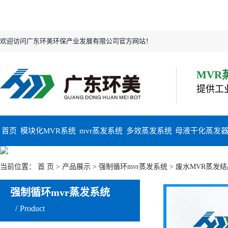
欢迎访问广东环美环保产业发展有限公司官方网站！
MVR
提供工
首页
模块化MVR系统
mvr蒸发系统
多效蒸发系统
母液干化蒸发
当前位置：
首 页
>
产品展示
>
强制循环mvr蒸发系统
> 废水MVR蒸发
强制循环mvr蒸发系统
Product