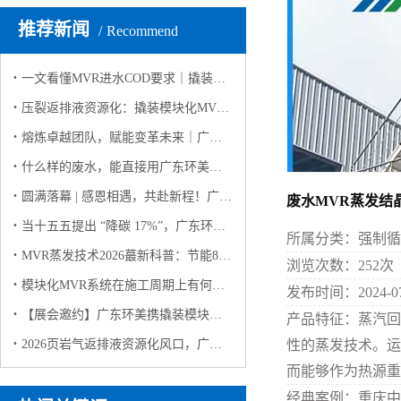
推荐新闻
Recommend
一文看懂MVR进水COD要求｜撬装模块化MVR高有机废水稳定运行解决方案
压裂返排液资源化：撬装模块化MVR如何实现 “废水变资源”？
熔炼卓越团队，赋能变革未来｜广东环美英西峰林两日团建纪实
什么样的废水，能直接用广东环美撬装模块化 MVR蒸发系统？（客户高频问答版）
圆满落幕 | 感恩相遇，共赴新程！广东环美上海环博会之行完美收官
废水MVR蒸发结
当十五五提出 “降碳 17%”，广东环美用撬装模块化MVR蒸发系统给出工业废水 “零碳” 解决方案
所属分类：
强制循
MVR蒸发技术2026蕞新科普：节能80%+，工业零排放的“隐形功臣”
浏览次数：
252
次
模块化MVR系统在施工周期上有何优势？
发布时间：
2024-0
【展会邀约】广东环美携撬装模块化 MVR 蒸发系统亮相 2026 上海环博会，诚邀莅临！
产品特征：
蒸汽回收
2026页岩气返排液资源化风口，广东环美MVR技术领航
性的蒸发技术。运
而能够作为热源重
经典案例：
重庆中