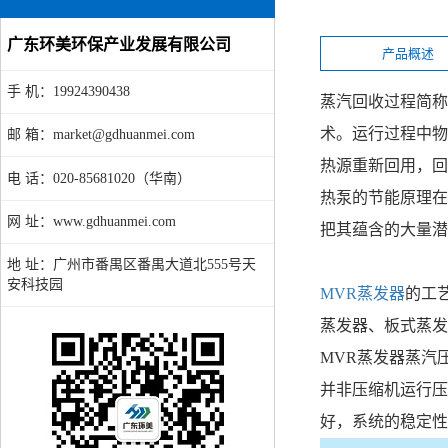
广东环美环保产业发展有限公司
产品概述
手 机：19924390438
蒸汽回收过程简称 MV
术。运行过程中物
邮 箱：market@gdhuanmei.com
热源重新回用，回
电 话：020-85681020（华南）
热泵的节能原理在
网 址：www.gdhuanmei.com
把其蕴含的大量潜
地 址：广州市番禺区番禺大道北555号天
安科技园
MVR蒸发器
的工
蒸发器、板式蒸发
MVR蒸发器蒸汽
并非压缩机运行压
好，系统的稳定性