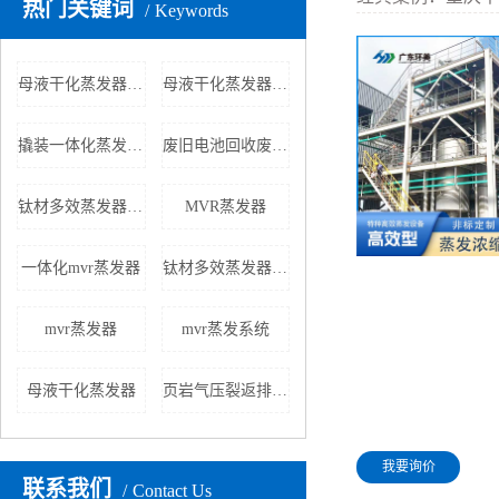
热门关键词
Keywords
母液干化蒸发器生产厂家
母液干化蒸发器租赁
撬装一体化蒸发系统
废旧电池回收废水处理
钛材多效蒸发器批发
MVR蒸发器
一体化mvr蒸发器
钛材多效蒸发器厂家
mvr蒸发器
mvr蒸发系统
母液干化蒸发器
页岩气压裂返排液处理
我要询价
联系我们
Contact Us