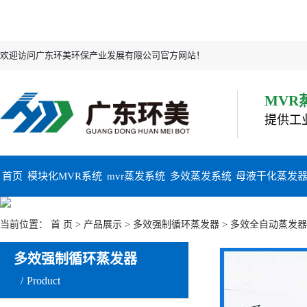
欢迎访问广东环美环保产业发展有限公司官方网站！
MVR
提供工
首页
模块化MVR系统
mvr蒸发系统
多效蒸发系统
母液干化蒸发
当前位置：
首 页
>
产品展示
>
多效强制循环蒸发器
> 多效全自动蒸发器
多效强制循环蒸发器
Product