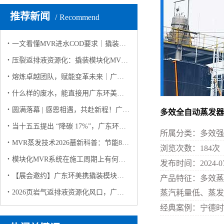
推荐新闻
Recommend
一文看懂MVR进水COD要求｜撬装模块化MVR高有机废水稳定运行解决方案
压裂返排液资源化：撬装模块化MVR如何实现 “废水变资源”？
熔炼卓越团队，赋能变革未来｜广东环美英西峰林两日团建纪实
什么样的废水，能直接用广东环美撬装模块化 MVR蒸发系统？（客户高频问答版）
圆满落幕 | 感恩相遇，共赴新程！广东环美上海环博会之行完美收官
多效全自动蒸发器
当十五五提出 “降碳 17%”，广东环美用撬装模块化MVR蒸发系统给出工业废水 “零碳” 解决方案
所属分类：
多效强
MVR蒸发技术2026蕞新科普：节能80%+，工业零排放的“隐形功臣”
浏览次数：
184
次
模块化MVR系统在施工周期上有何优势？
发布时间：
2024-0
【展会邀约】广东环美携撬装模块化 MVR 蒸发系统亮相 2026 上海环博会，诚邀莅临！
产品特征：
多效蒸
2026页岩气返排液资源化风口，广东环美MVR技术领航
蒸汽耗量低、蒸发
经典案例：
宁德时