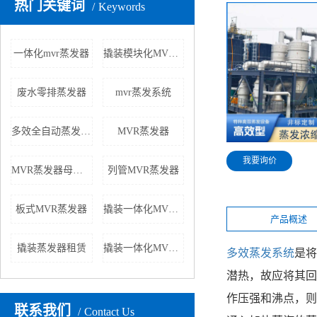
热门关键词
Keywords
一体化mvr蒸发器
撬装模块化MVR蒸发器
废水零排蒸发器
mvr蒸发系统
多效全自动蒸发器厂家
MVR蒸发器
我要询价
MVR蒸发器母液处理利器
列管MVR蒸发器
板式MVR蒸发器
撬装一体化MVR设备厂家
产品概述
撬装蒸发器租赁
撬装一体化MVR设备价格
多效蒸发系统
是
潜热，故应将其回
作压强和沸点，则
联系我们
Contact Us