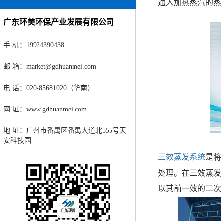
通入加热蒸汽的蒸
广东环美环保产业发展有限公司
手 机：19924390438
邮 箱：market@gdhuanmei.com
电 话：020-85681020（华南）
网 址：www.gdhuanmei.com
地 址：广州市番禺区番禺大道北555号天
安科技园
三效蒸发系统
是
处理。在三效蒸发
以其前一效的二次