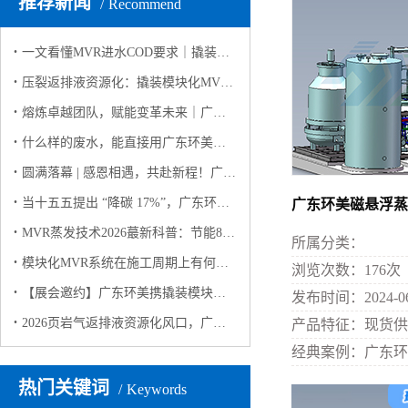
推荐新闻
Recommend
一文看懂MVR进水COD要求｜撬装模块化MVR高有机废水稳定运行解决方案
压裂返排液资源化：撬装模块化MVR如何实现 “废水变资源”？
熔炼卓越团队，赋能变革未来｜广东环美英西峰林两日团建纪实
什么样的废水，能直接用广东环美撬装模块化 MVR蒸发系统？（客户高频问答版）
圆满落幕 | 感恩相遇，共赴新程！广东环美上海环博会之行完美收官
当十五五提出 “降碳 17%”，广东环美用撬装模块化MVR蒸发系统给出工业废水 “零碳” 解决方案
广东环美磁悬浮蒸
MVR蒸发技术2026蕞新科普：节能80%+，工业零排放的“隐形功臣”
所属分类：
模块化MVR系统在施工周期上有何优势？
浏览次数：
176
次
【展会邀约】广东环美携撬装模块化 MVR 蒸发系统亮相 2026 上海环博会，诚邀莅临！
发布时间：
2024-0
2026页岩气返排液资源化风口，广东环美MVR技术领航
产品特征：
现货供
经典案例：
广东环
热门关键词
Keywords