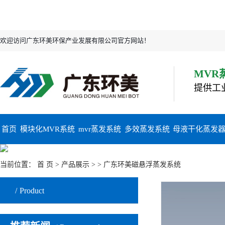
欢迎访问广东环美环保产业发展有限公司官方网站！
MVR
提供工
首页
模块化MVR系统
mvr蒸发系统
多效蒸发系统
母液干化蒸发
当前位置：
首 页
>
产品展示
>
> 广东环美磁悬浮蒸发系统
Product