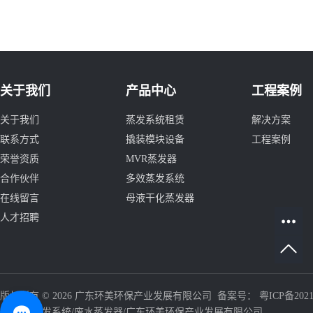
关于我们
产品中心
工程案例
关于我们
蒸发系统租赁
解决方案
联系方式
撬装模块设备
工程案例
荣誉资质
MVR蒸发器
合作伙伴
多效蒸发系统
在线留言
母液干化蒸发器
人才招聘
版权所有 © 2026 广东环美环保产业发展有限公司 备案号：
粤ICP备2021
器/三效蒸发系统/废水蒸发器/广东环美环保产业发展有限公司