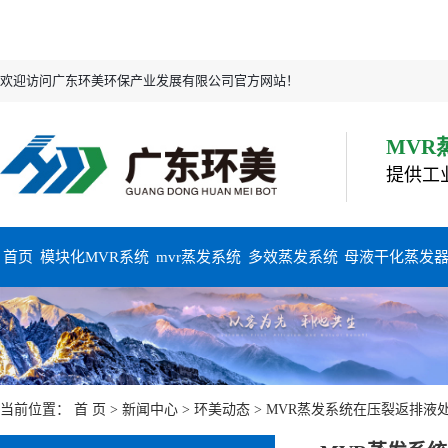
欢迎访问广东环美环保产业发展有限公司官方网站！
MVR
提供工
首页
模块化MVR系统
mvr蒸发系统
多效蒸发系统
母液干化蒸发
当前位置：
首 页
>
新闻中心
>
环美动态
> MVR蒸发系统在压裂返排液