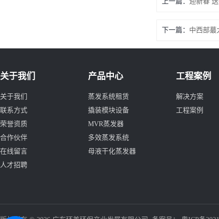
上一篇：
迎新春 
下一篇：
中西部蕞
关于我们
产品中心
工程案例
关于我们
蒸发系统租赁
解决方案
联系方式
撬装模块设备
工程案例
荣誉资质
MVR蒸发器
合作伙伴
多效蒸发系统
在线留言
母液干化蒸发器
人才招聘