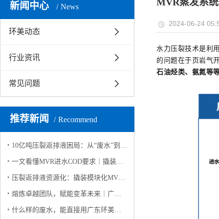
MVR蒸发系
新闻中心
News
2024-06-24 05:
环美动态
水力压裂技术是利
行业资讯
的问题在于页岩气
石油烃类、氨氮等
常见问题
推荐新闻
Recommend
10亿吨压裂返排液困局：从“废水”到“资源”的破局之路
一文看懂MVR进水COD要求｜撬装模块化MVR高有机废水稳定运行解决方案
压裂返排液资源化：撬装模块化MVR如何实现 “废水变资源”？
熔炼卓越团队，赋能变革未来｜广东环美英西峰林两日团建纪实
什么样的废水，能直接用广东环美撬装模块化 MVR蒸发系统？（客户高频问答版）