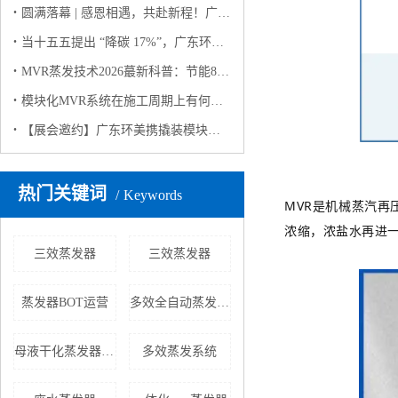
圆满落幕 | 感恩相遇，共赴新程！广东环美上海环博会之行完美收官
当十五五提出 “降碳 17%”，广东环美用撬装模块化MVR蒸发系统给出工业废水 “零碳” 解决方案
MVR蒸发技术2026蕞新科普：节能80%+，工业零排放的“隐形功臣”
模块化MVR系统在施工周期上有何优势？
【展会邀约】广东环美携撬装模块化 MVR 蒸发系统亮相 2026 上海环博会，诚邀莅临！
热门关键词
Keywords
MVR是机械蒸汽
浓缩，浓盐水再进
三效蒸发器
三效蒸发器
蒸发器BOT运营
多效全自动蒸发器批发
母液干化蒸发器生产厂家
多效蒸发系统