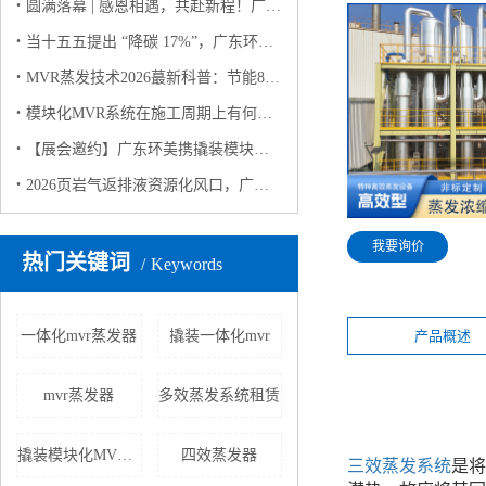
圆满落幕 | 感恩相遇，共赴新程！广东环美上海环博会之行完美收官
当十五五提出 “降碳 17%”，广东环美用撬装模块化MVR蒸发系统给出工业废水 “零碳” 解决方案
MVR蒸发技术2026蕞新科普：节能80%+，工业零排放的“隐形功臣”
模块化MVR系统在施工周期上有何优势？
【展会邀约】广东环美携撬装模块化 MVR 蒸发系统亮相 2026 上海环博会，诚邀莅临！
2026页岩气返排液资源化风口，广东环美MVR技术领航
我要询价
热门关键词
Keywords
产品概述
一体化mvr蒸发器
撬装一体化mvr
mvr蒸发器
多效蒸发系统租赁
撬装模块化MVR蒸发器
四效蒸发器
三效蒸发系统
是