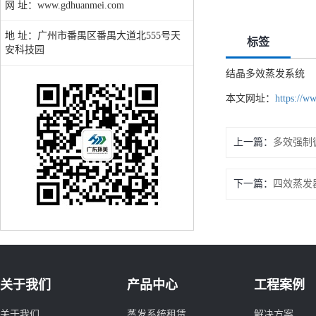
网 址：www.gdhuanmei.com
地 址：广州市番禺区番禺大道北555号天
标签
安科技园
结晶多效蒸发系统
本文网址：
https://w
上一篇：
多效强制
下一篇：
四效蒸发
关于我们
产品中心
工程案例
关于我们
蒸发系统租赁
解决方案