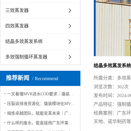
三效蒸发器
四效蒸发器
结晶多效蒸发系统
多效强制循环蒸发器
结晶多效蒸发系统
推荐新闻
所属分类：
多效蒸
Recommend
浏览次数：
362
次
一文看懂MVR进水COD要求｜撬装模块化MVR高有机废水稳定运行解决方案
发布时间：
2024-0
压裂返排液资源化：撬装模块化MVR如何实现 “废水变资源”？
产品特征：
强制循
经典案例：
广东环
熔炼卓越团队，赋能变革未来｜广东环美英西峰林两日团建纪实
天地、诺华制药等
什么样的废水，能直接用广东环美撬装模块化 MVR蒸发系统？（客户高频问答版）