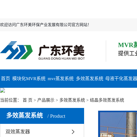
欢迎访问广东环美环保产业发展有限公司官方网站！
MVR
提供工
首页
模块化MVR系统
mvr蒸发系统
多效蒸发系统
母液干化蒸发
当前位置：
首 页
>
产品展示
>
多效蒸发系统
> 结晶多效蒸发系统
多效蒸发系统
Product
双效蒸发器