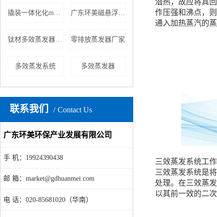
潜热，故应将其回
作压强和沸点，则
撬装一体化化mvr蒸发器
广东环美磁悬浮蒸发系统
通入加热蒸汽的蒸
钛材多效蒸发器批发
零排放蒸发器厂家
多效蒸发系统
多效蒸发器
联系我们
Contact Us
广东环美环保产业发展有限公司
手 机：19924390438
三效蒸发系统工作
三效蒸发系统是将
邮 箱：market@gdhuanmei.com
处理。在三效蒸发
以其前一效的二次
电 话：020-85681020（华南）