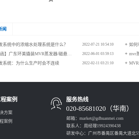
新闻
蒸发系统中的浓缩水处理系统是什么？
如何
2022-07-21 10:54:10
广东环美撬装MVR蒸发器/磁悬浮MVR蒸发器产品推介会（一期）
mv
2022-06-01 03:59:13
蒸发系统：为什么生产时会不连续
MV
2022-02-11 03:21:10
工程案例
服务热线
020-85681020（华南）
决方案
邮箱：market@gdhuanmei.com
程案例
联系人：周经理19924390438
研发中心：广州市番禺区番禺大道北55