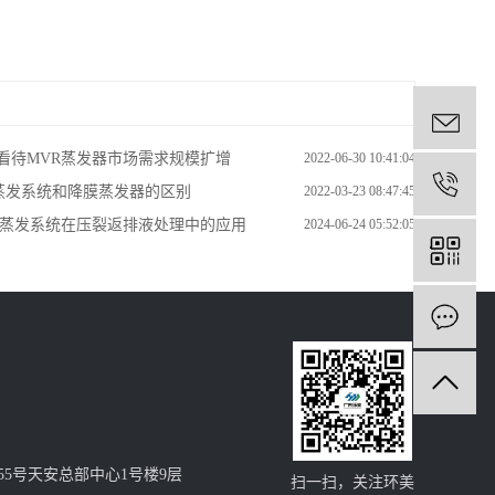
ma
看待MVR蒸发器市场需求规模扩增
2022-06-30 10:41:04
02
r蒸发系统和降膜蒸发器的区别
2022-03-23 08:47:45
R蒸发系统在压裂返排液处理中的应用
2024-06-24 05:52:05
在
5号天安总部中心1号楼9层
扫一扫，关注环美