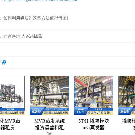
：
如何利用铝灰？这些方法值得借鉴！
：
元宵喜乐 大家共团圆
产品
化MVR蒸
MVR蒸发系统
5T/H 撬装模块
撬装模
发器租赁
投资运营和租
mvr蒸发器
赁