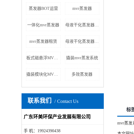
蒸发器BOT运营
mvr蒸发器
一体化mvr蒸发器
母液干化蒸发器租赁
mvr蒸发器租赁
母液干化蒸发器生产厂家
板式磁悬浮MVR蒸发器
撬装mvr蒸发系统
撬装模块化MVR蒸发器
多效蒸发器
联系我们
Contact Us
标
广东环美环保产业发展有限公司
mvr蒸发
手 机：19924390438
本文网址