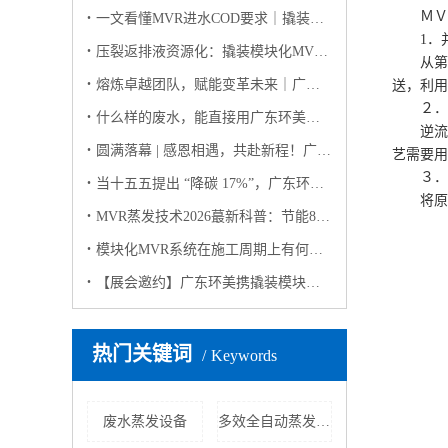
ＭＶＲ
一文看懂MVR进水COD要求｜撬装模块化MVR高有机废水稳定运行解决方案
1．并
压裂返排液资源化：撬装模块化MVR如何实现 “废水变资源”？
从第 
熔炼卓越团队，赋能变革未来｜广东环美英西峰林两日团建纪实
送，利用
２．逆
什么样的废水，能直接用广东环美撬装模块化 MVR蒸发系统？（客户高频问答版）
逆流给
圆满落幕 | 感恩相遇，共赴新程！广东环美上海环博会之行完美收官
艺需要用
３．平
当十五五提出 “降碳 17%”，广东环美用撬装模块化MVR蒸发系统给出工业废水 “零碳” 解决方案
将原料
MVR蒸发技术2026蕞新科普：节能80%+，工业零排放的“隐形功臣”
模块化MVR系统在施工周期上有何优势？
【展会邀约】广东环美携撬装模块化 MVR 蒸发系统亮相 2026 上海环博会，诚邀莅临！
热门关键词
Keywords
废水蒸发设备
多效全自动蒸发器批发