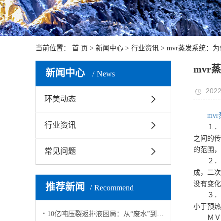
当前位置：
首 页
>
新闻中心
>
行业资讯
> mvr蒸发系统：
mvr
新闻中心
News
2022
环美动态
mv
行业资讯
１．不
之间的传
的范围，
常见问题
２．多
成，二次
没有变化
推荐新闻
Recommend
３．预
小于预热
10亿吨压裂返排液困局：从“废水”到“资源”的破局之路
ＭＶＲ